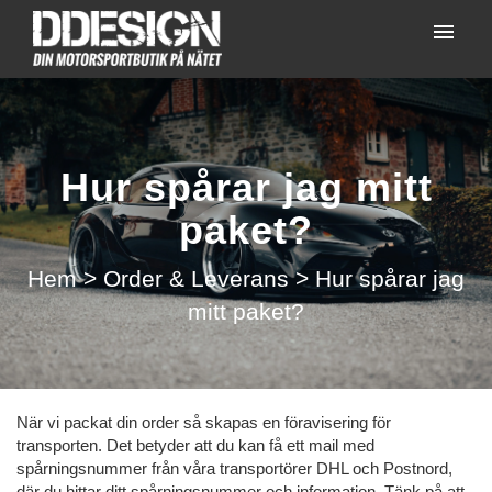
Mina ärenden
Lämna in ett ärende
Hur spårar jag mitt
Logga in
paket?
Hem
>
Order & Leverans
>
Hur spårar jag
mitt paket?
När vi packat din order så skapas en föravisering för
transporten. Det betyder att du kan få ett mail med
spårningsnummer från våra transportörer DHL och Postnord,
där du hittar ditt spårningsnummer och information. Tänk på att